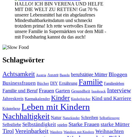
HALLO! ICH BIN VERENA UND HELFE
MIT DIE WELT ZU RETTEN! Gut 70 %
unserer Lebensmittel hat ein abgelaufenes
Mindesthaltbarkeitsdatum und schmeckt
trotzdem prima! Ich rette wertvolles Essen für
unsere Familie in Supermärkten vor dem Müll -
mit Foodsharing kannst du das auch!
Schlagwörter
Achtsamkeit
Bloggen
berufstätige Mütter
Auszeit
Austria
Basteln
Familie
Businessfrauen
DIY
Bücher
Ernährung
Familienleben
Interview
Frauen
Garten
Familie und Beruf
Gesundheit
Innsbruck
Kinder
Kind und Karriere
Jahreskreis
Karmakalender
Kinderbücher
Leben mit Kindern
Kräuterhexe
Nachhaltigkeit
Natur
Schreiben
Naturkinder
Selbstfürsorge
Starke Frauen
starke Mütter
Selbständigkeit
Selbstliebe
spielen
Vereinbarkeit
Tirol
Weihnachten
Wandern
Wandern mit Kindern