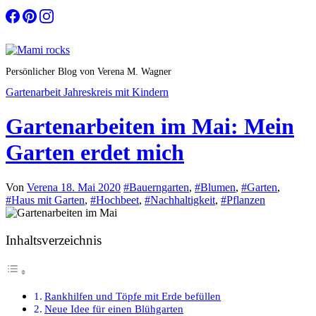
Zum
Inhalt
springen
Persönlicher Blog von Verena M. Wagner
Gartenarbeit
Jahreskreis mit Kindern
Gartenarbeiten im Mai: Mein
Garten erdet mich
Von
Verena
18. Mai 2020
#Bauerngarten
,
#Blumen
,
#Garten
,
#Haus mit Garten
,
#Hochbeet
,
#Nachhaltigkeit
,
#Pflanzen
Inhaltsverzeichnis
Rankhilfen und Töpfe mit Erde befüllen
Neue Idee für einen Blühgarten