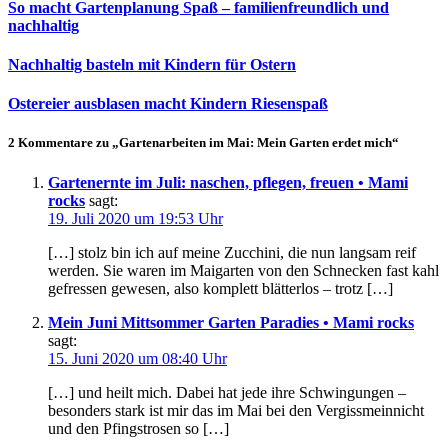
So macht Gartenplanung Spaß – familienfreundlich und
nachhaltig
Nachhaltig basteln mit Kindern für Ostern
Ostereier ausblasen macht Kindern Riesenspaß
2 Kommentare zu „Gartenarbeiten im Mai: Mein Garten erdet mich“
Gartenernte im Juli: naschen, pflegen, freuen • Mami
rocks
sagt:
19. Juli 2020 um 19:53 Uhr
[…] stolz bin ich auf meine Zucchini, die nun langsam reif
werden. Sie waren im Maigarten von den Schnecken fast kahl
gefressen gewesen, also komplett blätterlos – trotz […]
Mein Juni Mittsommer Garten Paradies • Mami rocks
sagt:
15. Juni 2020 um 08:40 Uhr
[…] und heilt mich. Dabei hat jede ihre Schwingungen –
besonders stark ist mir das im Mai bei den Vergissmeinnicht
und den Pfingstrosen so […]