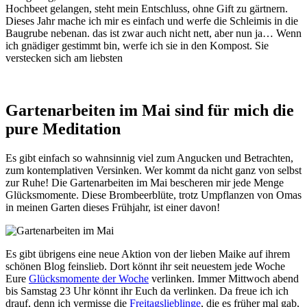
Hochbeet gelangen, steht mein Entschluss, ohne Gift zu gärtnern.
Dieses Jahr mache ich mir es einfach und werfe die Schleimis in die
Baugrube nebenan. das ist zwar auch nicht nett, aber nun ja… Wenn
ich gnädiger gestimmt bin, werfe ich sie in den Kompost. Sie
verstecken sich am liebsten
Gartenarbeiten im Mai sind für mich die
pure Meditation
Es gibt einfach so wahnsinnig viel zum Angucken und Betrachten,
zum kontemplativen Versinken. Wer kommt da nicht ganz von selbst
zur Ruhe! Die Gartenarbeiten im Mai bescheren mir jede Menge
Glücksmomente. Diese Brombeerblüte, trotz Umpflanzen von Omas
in meinen Garten dieses Frühjahr, ist einer davon!
Es gibt übrigens eine neue Aktion von der lieben Maike auf ihrem
schönen Blog feinslieb. Dort könnt ihr seit neuestem jede Woche
Eure
Glücksmomente der Woche
verlinken. Immer Mittwoch abend
bis Samstag 23 Uhr könnt ihr Euch da verlinken. Da freue ich ich
drauf, denn ich vermisse die
Freitagslieblinge
, die es früher mal gab,