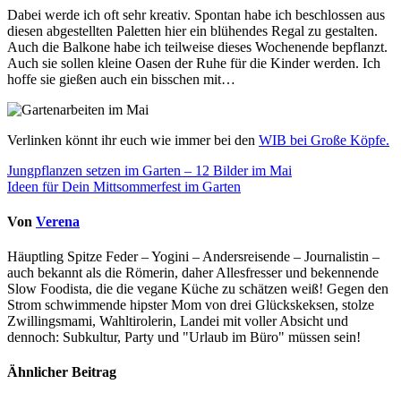
Dabei werde ich oft sehr kreativ. Spontan habe ich beschlossen aus
diesen abgestellten Paletten hier ein blühendes Regal zu gestalten.
Auch die Balkone habe ich teilweise dieses Wochenende bepflanzt.
Auch sie sollen kleine Oasen der Ruhe für die Kinder werden. Ich
hoffe sie gießen auch ein bisschen mit…
Verlinken könnt ihr euch wie immer bei den
WIB bei Große Köpfe.
Beitragsnavigation
Jungpflanzen setzen im Garten – 12 Bilder im Mai
Ideen für Dein Mittsommerfest im Garten
Von
Verena
Häuptling Spitze Feder – Yogini – Andersreisende – Journalistin –
auch bekannt als die Römerin, daher Allesfresser und bekennende
Slow Foodista, die die vegane Küche zu schätzen weiß! Gegen den
Strom schwimmende hipster Mom von drei Glückskeksen, stolze
Zwillingsmami, Wahltirolerin, Landei mit voller Absicht und
dennoch: Subkultur, Party und "Urlaub im Büro" müssen sein!
Ähnlicher Beitrag