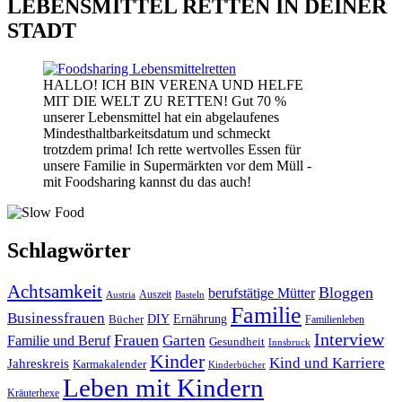
LEBENSMITTEL RETTEN IN DEINER
STADT
HALLO! ICH BIN VERENA UND HELFE
MIT DIE WELT ZU RETTEN! Gut 70 %
unserer Lebensmittel hat ein abgelaufenes
Mindesthaltbarkeitsdatum und schmeckt
trotzdem prima! Ich rette wertvolles Essen für
unsere Familie in Supermärkten vor dem Müll -
mit Foodsharing kannst du das auch!
Schlagwörter
Achtsamkeit
Bloggen
berufstätige Mütter
Auszeit
Austria
Basteln
Familie
Businessfrauen
DIY
Bücher
Ernährung
Familienleben
Interview
Frauen
Garten
Familie und Beruf
Gesundheit
Innsbruck
Kinder
Kind und Karriere
Jahreskreis
Karmakalender
Kinderbücher
Leben mit Kindern
Kräuterhexe