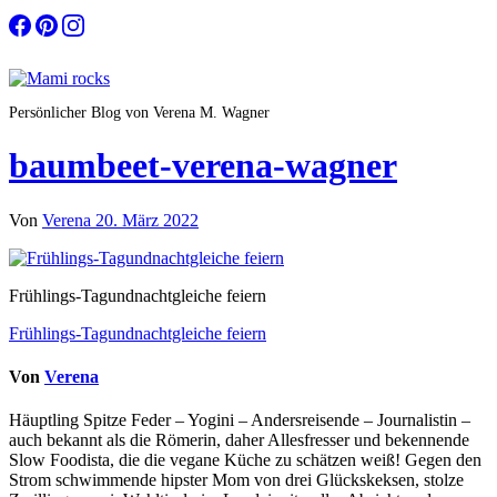
Zum
Inhalt
springen
Persönlicher Blog von Verena M. Wagner
baumbeet-verena-wagner
Von
Verena
20. März 2022
Frühlings-Tagundnachtgleiche feiern
Beitragsnavigation
Frühlings-Tagundnachtgleiche feiern
Von
Verena
Häuptling Spitze Feder – Yogini – Andersreisende – Journalistin –
auch bekannt als die Römerin, daher Allesfresser und bekennende
Slow Foodista, die die vegane Küche zu schätzen weiß! Gegen den
Strom schwimmende hipster Mom von drei Glückskeksen, stolze