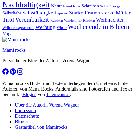
Nachhaltigkeit
Natur
Schreiben
Naturkinder
Selbstfürsorge
Starke Frauen
starke Mütter
Selbständigkeit
Selbstliebe
spielen
Vereinbarkeit
Tirol
Weihnachten
Wandern
Wandern mit Kindern
Wochenende in Bildern
Werbung
Winter
Weihnachtsgeschenke
Yoga
Mami rocks
Persönlicher Blog der Autorin Verena Wagner
© mamirocks Bilder und Texte unterliegen dem Urheberrecht der
Autoren von Mami Rocks. Andernfalls sind Fotografen und Texter
benannt.
|
Blogus
von
Themeansar
.
Über die Autorin Verena Wagner
Impressum
Datenschutz
Blogroll
Gastartikel von Mamirocks