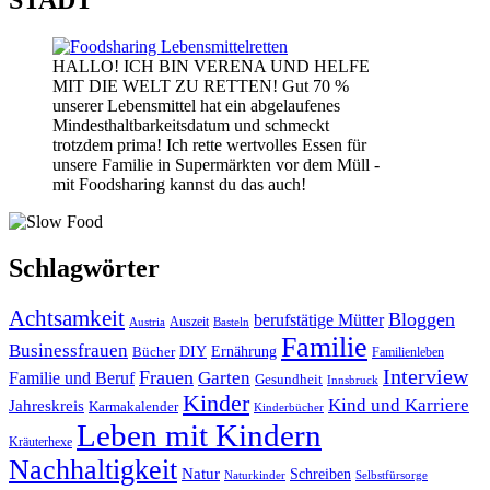
STADT
HALLO! ICH BIN VERENA UND HELFE
MIT DIE WELT ZU RETTEN! Gut 70 %
unserer Lebensmittel hat ein abgelaufenes
Mindesthaltbarkeitsdatum und schmeckt
trotzdem prima! Ich rette wertvolles Essen für
unsere Familie in Supermärkten vor dem Müll -
mit Foodsharing kannst du das auch!
Schlagwörter
Achtsamkeit
Bloggen
berufstätige Mütter
Auszeit
Austria
Basteln
Familie
Businessfrauen
DIY
Bücher
Ernährung
Familienleben
Interview
Frauen
Garten
Familie und Beruf
Gesundheit
Innsbruck
Kinder
Kind und Karriere
Jahreskreis
Karmakalender
Kinderbücher
Leben mit Kindern
Kräuterhexe
Nachhaltigkeit
Natur
Schreiben
Naturkinder
Selbstfürsorge