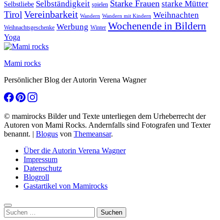
Starke Frauen
starke Mütter
Selbständigkeit
Selbstliebe
spielen
Vereinbarkeit
Tirol
Weihnachten
Wandern
Wandern mit Kindern
Wochenende in Bildern
Werbung
Winter
Weihnachtsgeschenke
Yoga
Mami rocks
Persönlicher Blog der Autorin Verena Wagner
© mamirocks Bilder und Texte unterliegen dem Urheberrecht der
Autoren von Mami Rocks. Andernfalls sind Fotografen und Texter
benannt.
|
Blogus
von
Themeansar
.
Über die Autorin Verena Wagner
Impressum
Datenschutz
Blogroll
Gastartikel von Mamirocks
Suchen
nach: