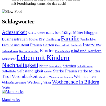
mit Foodsharing kannst du das auch!
Schlagwörter
Achtsamkeit
Bloggen
berufstätige Mütter
Auszeit
Austria
Basteln
Familie
Businessfrauen
DIY
Bücher
Ernährung
Familienleben
Interview
Frauen
Garten
Familie und Beruf
Gesundheit
Innsbruck
Kinder
Kind und Karriere
Jahreskreis
Karmakalender
Kinderbücher
Leben mit Kindern
Kräuterhexe
Nachhaltigkeit
Natur
Schreiben
Naturkinder
Selbstfürsorge
Starke Frauen
starke Mütter
Selbständigkeit
Selbstliebe
spielen
Vereinbarkeit
Tirol
Weihnachten
Wandern
Wandern mit Kindern
Wochenende in Bildern
Werbung
Winter
Weihnachtsgeschenke
Yoga
Mami rocks