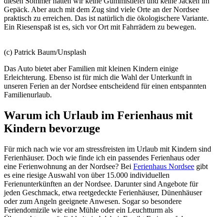
diesen Sommer hatten wir keine Gummistiefel und keine Jacken im
Gepäck. Aber auch mit dem Zug sind viele Orte an der Nordsee
praktisch zu erreichen. Das ist natürlich die ökologischere Variante.
Ein Riesenspaß ist es, sich vor Ort mit Fahrrädern zu bewegen.
(c) Patrick Baum/Unsplash
Das Auto bietet aber Familien mit kleinen Kindern einige
Erleichterung. Ebenso ist für mich die Wahl der Unterkunft in
unseren Ferien an der Nordsee entscheidend für einen entspannten
Familienurlaub.
Warum ich Urlaub im Ferienhaus mit
Kindern bevorzuge
Für mich nach wie vor am stressfreisten im Urlaub mit Kindern sind
Ferienhäuser. Doch wie finde ich ein passendes Ferienhaus oder
eine Ferienwohnung an der Nordsee? Bei
Ferienhaus Nordsee
gibt
es eine riesige Auswahl von über 15.000 individuellen
Ferienunterkünften an der Nordsee. Darunter sind Angebote für
jeden Geschmack, etwa reetgedeckte Ferienhäuser, Dünenhäuser
oder zum Angeln geeignete Anwesen. Sogar so besondere
Feriendomizile wie eine Mühle oder ein Leuchtturm als