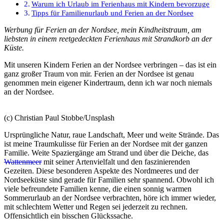
Warum ich Urlaub im Ferienhaus mit Kindern bevorzuge
Tipps für Familienurlaub und Ferien an der Nordsee
Werbung für Ferien an der Nordsee, mein Kindheitstraum, am
liebsten in einem reetgedeckten Ferienhaus mit Strandkorb an der
Küste.
Mit unseren Kindern Ferien an der Nordsee verbringen – das ist ein
ganz großer Traum von mir. Ferien an der Nordsee ist genau
genommen mein eigener Kindertraum, denn ich war noch niemals
an der Nordsee.
(c) Christian Paul Stobbe/Unsplash
Ursprüngliche Natur, raue Landschaft, Meer und weite Strände. Das
ist meine Traumkulisse für Ferien an der Nordsee mit der ganzen
Familie. Weite Spaziergänge am Strand und über die Deiche, das
Wattenmeer
mit seiner Artenvielfalt und den faszinierenden
Gezeiten. Diese besonderen Aspekte des Nordmeeres und der
Nordseeküste sind gerade für Familien sehr spannend. Obwohl ich
viele befreundete Familien kenne, die einen sonnig warmen
Sommerurlaub an der Nordsee verbrachten, höre ich immer wieder,
mit schlechtem Wetter und Regen sei jederzeit zu rechnen.
Offensichtlich ein bisschen Glückssache.