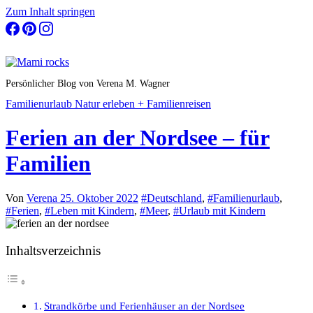
Zum Inhalt springen
Persönlicher Blog von Verena M. Wagner
Familienurlaub
Natur erleben + Familienreisen
Ferien an der Nordsee – für
Familien
Von
Verena
25. Oktober 2022
#Deutschland
,
#Familienurlaub
,
#Ferien
,
#Leben mit Kindern
,
#Meer
,
#Urlaub mit Kindern
Inhaltsverzeichnis
Strandkörbe und Ferienhäuser an der Nordsee