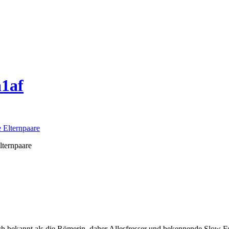
a1af
lternpaare
auch bekannt als die Römerin, daher Allesfresser und bekennende Slow 