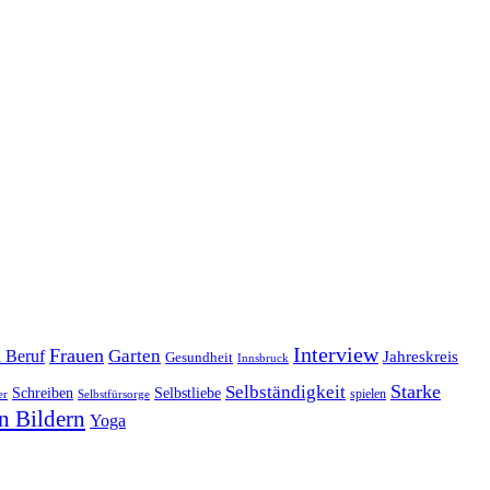
Interview
Frauen
Garten
d Beruf
Jahreskreis
Gesundheit
Innsbruck
Starke
Selbständigkeit
Schreiben
Selbstliebe
spielen
er
Selbstfürsorge
n Bildern
Yoga