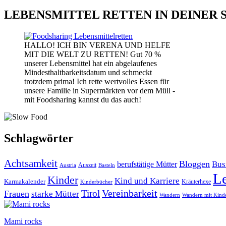
LEBENSMITTEL RETTEN IN DEINER 
HALLO! ICH BIN VERENA UND HELFE
MIT DIE WELT ZU RETTEN! Gut 70 %
unserer Lebensmittel hat ein abgelaufenes
Mindesthaltbarkeitsdatum und schmeckt
trotzdem prima! Ich rette wertvolles Essen für
unsere Familie in Supermärkten vor dem Müll -
mit Foodsharing kannst du das auch!
Schlagwörter
Achtsamkeit
Bloggen
Bus
berufstätige Mütter
Auszeit
Austria
Basteln
L
Kinder
Kind und Karriere
Karmakalender
Kräuterhexe
Kinderbücher
Vereinbarkeit
Tirol
Frauen
starke Mütter
Wandern
Wandern mit Kind
Mami rocks