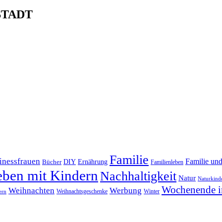
STADT
Familie
inessfrauen
Familie un
DIY
Bücher
Ernährung
Familienleben
eben mit Kindern
Nachhaltigkeit
Natur
Naturkind
Wochenende i
Weihnachten
Werbung
Winter
Weihnachtsgeschenke
ern