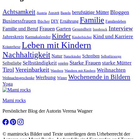
Achtsamkeit
Bloggen
berufstätige Mütter
Auszeit
Austria
Basteln
Familie
Businessfrauen
DIY
Bücher
Ernährung
Familienleben
Interview
Frauen
Garten
Familie und Beruf
Gesundheit
Innsbruck
Kinder
Kind und Karriere
Jahreskreis
Karmakalender
Kinderbücher
Leben mit Kindern
Kräuterhexe
Nachhaltigkeit
Natur
Schreiben
Naturkinder
Selbstfürsorge
Starke Frauen
starke Mütter
Selbständigkeit
Selbstliebe
spielen
Vereinbarkeit
Tirol
Weihnachten
Wandern
Wandern mit Kindern
Wochenende in Bildern
Werbung
Winter
Weihnachtsgeschenke
Yoga
Mami rocks
Persönlicher Blog der Autorin Verena Wagner
© mamirocks Bilder und Texte unterliegen dem Urheberrecht der