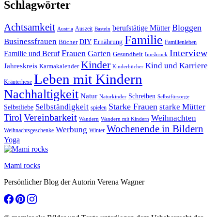
Schlagwörter
Achtsamkeit
Bloggen
berufstätige Mütter
Auszeit
Austria
Basteln
Familie
Businessfrauen
DIY
Bücher
Ernährung
Familienleben
Interview
Frauen
Garten
Familie und Beruf
Gesundheit
Innsbruck
Kinder
Kind und Karriere
Jahreskreis
Karmakalender
Kinderbücher
Leben mit Kindern
Kräuterhexe
Nachhaltigkeit
Natur
Schreiben
Naturkinder
Selbstfürsorge
Starke Frauen
starke Mütter
Selbständigkeit
Selbstliebe
spielen
Vereinbarkeit
Tirol
Weihnachten
Wandern
Wandern mit Kindern
Wochenende in Bildern
Werbung
Winter
Weihnachtsgeschenke
Yoga
Mami rocks
Persönlicher Blog der Autorin Verena Wagner