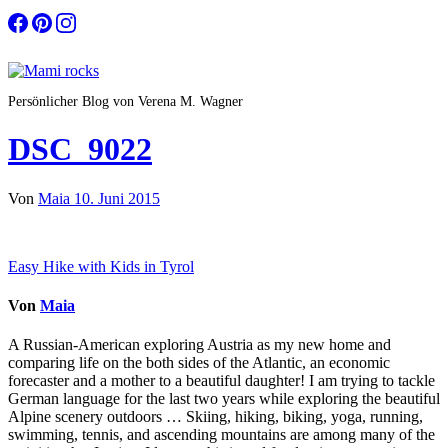
Zum
Inhalt
springen
Persönlicher Blog von Verena M. Wagner
DSC_9022
Von
Maia
10. Juni 2015
Beitragsnavigation
Easy Hike with Kids in Tyrol
Von
Maia
A Russian-American exploring Austria as my new home and
comparing life on the both sides of the Atlantic, an economic
forecaster and a mother to a beautiful daughter! I am trying to tackle
German language for the last two years while exploring the beautiful
Alpine scenery outdoors … Skiing, hiking, biking, yoga, running,
swimming, tennis, and ascending mountains are among many of the