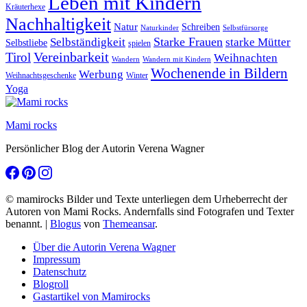
Leben mit Kindern
Kräuterhexe
Nachhaltigkeit
Natur
Schreiben
Naturkinder
Selbstfürsorge
Starke Frauen
starke Mütter
Selbständigkeit
Selbstliebe
spielen
Vereinbarkeit
Tirol
Weihnachten
Wandern
Wandern mit Kindern
Wochenende in Bildern
Werbung
Winter
Weihnachtsgeschenke
Yoga
Mami rocks
Persönlicher Blog der Autorin Verena Wagner
© mamirocks Bilder und Texte unterliegen dem Urheberrecht der
Autoren von Mami Rocks. Andernfalls sind Fotografen und Texter
benannt.
|
Blogus
von
Themeansar
.
Über die Autorin Verena Wagner
Impressum
Datenschutz
Blogroll
Gastartikel von Mamirocks