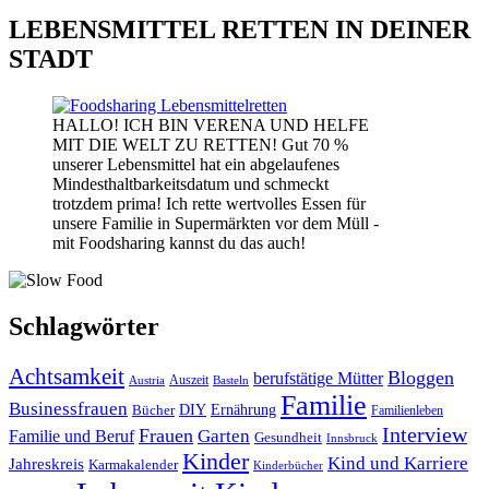
LEBENSMITTEL RETTEN IN DEINER
STADT
HALLO! ICH BIN VERENA UND HELFE
MIT DIE WELT ZU RETTEN! Gut 70 %
unserer Lebensmittel hat ein abgelaufenes
Mindesthaltbarkeitsdatum und schmeckt
trotzdem prima! Ich rette wertvolles Essen für
unsere Familie in Supermärkten vor dem Müll -
mit Foodsharing kannst du das auch!
Schlagwörter
Achtsamkeit
Bloggen
berufstätige Mütter
Auszeit
Austria
Basteln
Familie
Businessfrauen
DIY
Bücher
Ernährung
Familienleben
Interview
Frauen
Garten
Familie und Beruf
Gesundheit
Innsbruck
Kinder
Kind und Karriere
Jahreskreis
Karmakalender
Kinderbücher