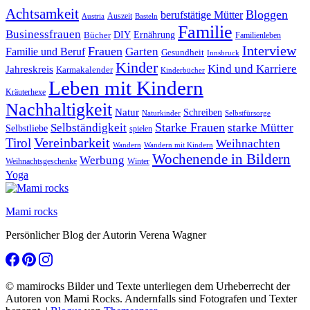
Achtsamkeit
Bloggen
berufstätige Mütter
Auszeit
Austria
Basteln
Familie
Businessfrauen
DIY
Bücher
Ernährung
Familienleben
Interview
Frauen
Garten
Familie und Beruf
Gesundheit
Innsbruck
Kinder
Kind und Karriere
Jahreskreis
Karmakalender
Kinderbücher
Leben mit Kindern
Kräuterhexe
Nachhaltigkeit
Natur
Schreiben
Naturkinder
Selbstfürsorge
Starke Frauen
starke Mütter
Selbständigkeit
Selbstliebe
spielen
Vereinbarkeit
Tirol
Weihnachten
Wandern
Wandern mit Kindern
Wochenende in Bildern
Werbung
Winter
Weihnachtsgeschenke
Yoga
Mami rocks
Persönlicher Blog der Autorin Verena Wagner
© mamirocks Bilder und Texte unterliegen dem Urheberrecht der
Autoren von Mami Rocks. Andernfalls sind Fotografen und Texter