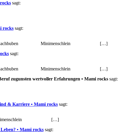
 rocks
sagt:
i rocks
sagt:
 bunt Dachbuben Minimenschlein […]
rocks
sagt:
 bunt Dachbuben Minimenschlein […]
 Beruf zugunsten wertvoller Erfahrungen • Mami rocks
sagt:
ind & Karriere • Mami rocks
sagt:
nimenschlein […]
im Leben? • Mami rocks
sagt: