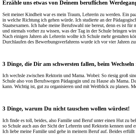
Erzähle uns etwas von Deinem beruflichen Werdegan
Seit meiner Kindheit war es mein Traum, Lehrerin zu werden. Ein pa
in welche Richtung ich gehen würde. Ich studierte an der Pädagogis
Staatsexamen. Ich habe meine Berufswahl nie bereut, denn es ist für
und niemals vorher zu wissen, was der Tag in der Schule bringen wird,
Nach einigen Jahren als Lehrerin wollte ich Schule mehr gestalten k
Durchlaufen des Bewerbungsverfahrens wurde ich vor vier Jahren zur 
3 Dinge, die Dir am schwersten fallen, beim Wechseln
Ich wechsle zwischen Rektorin und Mama. Wobei: So riesig groß sind,
Schule also von Berufswegen Pädagogin und zu Hause als Mama. Da gi
kann. Wichtig ist, gut zu organisieren und mit Weitblick zu planen. 
3 Dinge, warum Du nicht tauschen wollen würdest!
Ich finde es toll, beides, also Familie und Beruf unter einen Hut zu
so Schule auch aus der Sicht der Lehrerin und Rektorin kennen und er
Ich liebe meine Familie und gehe in meinem Beruf auf. Beides erfüllt