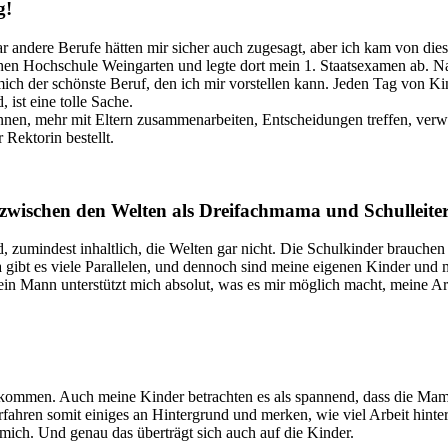
g!
ar andere Berufe hätten mir sicher auch zugesagt, aber ich kam von di
chen Hochschule Weingarten und legte dort mein 1. Staatsexamen ab. N
 mich der schönste Beruf, den ich mir vorstellen kann. Jeden Tag von 
 ist eine tolle Sache.
önnen, mehr mit Eltern zusammenarbeiten, Entscheidungen treffen, verw
Rektorin bestellt.
 zwischen den Welten als Dreifachmama und Schulleiter
 zumindest inhaltlich, die Welten gar nicht. Die Schulkinder brauchen 
bt es viele Parallelen, und dennoch sind meine eigenen Kinder und me
Mein Mann unterstützt mich absolut, was es mir möglich macht, meine Ar
 bekommen. Auch meine Kinder betrachten es als spannend, dass die Mama 
fahren somit einiges an Hintergrund und merken, wie viel Arbeit hinter
 mich. Und genau das überträgt sich auch auf die Kinder.