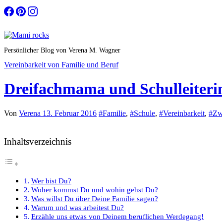
Zum
Inhalt
springen
Persönlicher Blog von Verena M. Wagner
Vereinbarkeit von Familie und Beruf
Dreifachmama und Schulleiteri
Von
Verena
13. Februar 2016
#Familie
,
#Schule
,
#Vereinbarkeit
,
#Zw
Inhaltsverzeichnis
Wer bist Du?
Woher kommst Du und wohin gehst Du?
Was willst Du über Deine Familie sagen?
Warum und was arbeitest Du?
Erzähle uns etwas von Deinem beruflichen Werdegang!