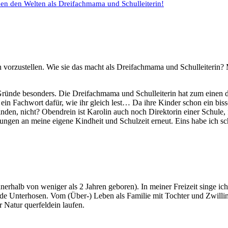
hen den Welten als Dreifachmama und Schulleiterin!
vorzustellen. Wie sie das macht als Dreifachmama und Schulleiterin? M
Gründe besonders. Die Dreifachmama und Schulleiterin hat zum einen di
n Fachwort dafür, wie ihr gleich lest… Da ihre Kinder schon ein bissch
nden, nicht? Obendrein ist Karolin auch noch Direktorin einer Schule
erungen an meine eigene Kindheit und Schulzeit erneut. Eins habe ich 
rhalb von weniger als 2 Jahren geboren). In meiner Freizeit singe ich le
e Unterhosen. Vom (Über-) Leben als Familie mit Tochter und Zwillin
r Natur querfeldein laufen.