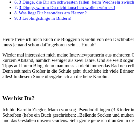
3 Dinge, die Dir am schwersten fallen, beim Wechseln zwisc
3 Dinge, warum Du nicht tauschen wollen würdest!
Was liegt Dir besonders am Herzen?
3 Lieblingsdinge in Bildern!
Heute freue ich mich Euch die Bloggerin Karolin von den Dachbuben 
muss jemand schon dafür geboren sein… Hut ab!
Wieder mal interessiert mich meine Interviewpartnerin aus mehreren 
kurzem Abstand, nämlich weniger als zwei Jahre. Und sie weiß sogar ei
Tipps auf ihrem Blog, denn man muss ja nicht immer das Rad neu erfi
Denn seit mein Großer in die Schule geht, durchlebe ich viele Erinn
alles! In diesem Sinne übergebe ich an die liebe Karolin:
Wer bist Du?
Ich bin Karolin Ziegler, Mama von sog. Pseudodrillingen (3 Kinder inne
Schreiben (habe ein Buch geschrieben: „Bellende Socken und muhend
und das Gestalten unseres Gartens. Sehr gerne gehe ich draußen in de