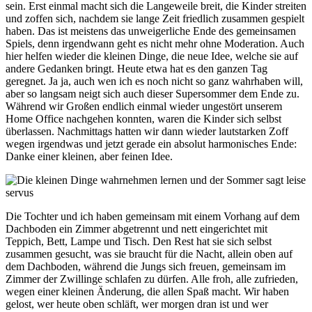
sein. Erst einmal macht sich die Langeweile breit, die Kinder streiten
und zoffen sich, nachdem sie lange Zeit friedlich zusammen gespielt
haben. Das ist meistens das unweigerliche Ende des gemeinsamen
Spiels, denn irgendwann geht es nicht mehr ohne Moderation. Auch
hier helfen wieder die kleinen Dinge, die neue Idee, welche sie auf
andere Gedanken bringt. Heute etwa hat es den ganzen Tag
geregnet. Ja ja, auch wen ich es noch nicht so ganz wahrhaben will,
aber so langsam neigt sich auch dieser Supersommer dem Ende zu.
Während wir Großen endlich einmal wieder ungestört unserem
Home Office nachgehen konnten, waren die Kinder sich selbst
überlassen. Nachmittags hatten wir dann wieder lautstarken Zoff
wegen irgendwas und jetzt gerade ein absolut harmonisches Ende:
Danke einer kleinen, aber feinen Idee.
Die Tochter und ich haben gemeinsam mit einem Vorhang auf dem
Dachboden ein Zimmer abgetrennt und nett eingerichtet mit
Teppich, Bett, Lampe und Tisch. Den Rest hat sie sich selbst
zusammen gesucht, was sie braucht für die Nacht, allein oben auf
dem Dachboden, während die Jungs sich freuen, gemeinsam im
Zimmer der Zwillinge schlafen zu dürfen. Alle froh, alle zufrieden,
wegen einer kleinen Änderung, die allen Spaß macht. Wir haben
gelost, wer heute oben schläft, wer morgen dran ist und wer