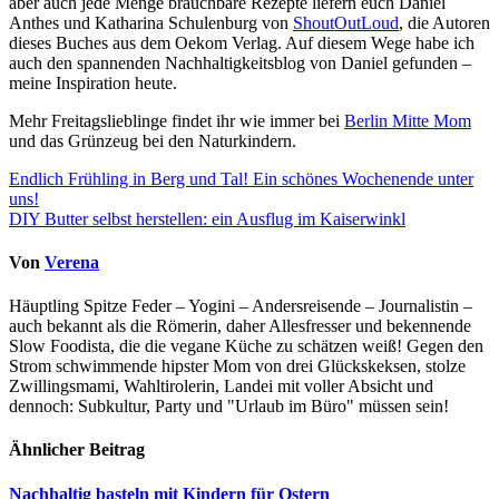
aber auch jede Menge brauchbare Rezepte liefern euch Daniel
Anthes und Katharina Schulenburg von
ShoutOutLoud
, die Autoren
dieses Buches aus dem Oekom Verlag. Auf diesem Wege habe ich
auch den spannenden Nachhaltigkeitsblog von Daniel gefunden –
meine Inspiration heute.
Mehr Freitagslieblinge findet ihr wie immer bei
Berlin Mitte Mom
und das Grünzeug bei den Naturkindern.
Beitragsnavigation
Endlich Frühling in Berg und Tal! Ein schönes Wochenende unter
uns!
DIY Butter selbst herstellen: ein Ausflug im Kaiserwinkl
Von
Verena
Häuptling Spitze Feder – Yogini – Andersreisende – Journalistin –
auch bekannt als die Römerin, daher Allesfresser und bekennende
Slow Foodista, die die vegane Küche zu schätzen weiß! Gegen den
Strom schwimmende hipster Mom von drei Glückskeksen, stolze
Zwillingsmami, Wahltirolerin, Landei mit voller Absicht und
dennoch: Subkultur, Party und "Urlaub im Büro" müssen sein!
Ähnlicher Beitrag
Nachhaltig basteln mit Kindern für Ostern