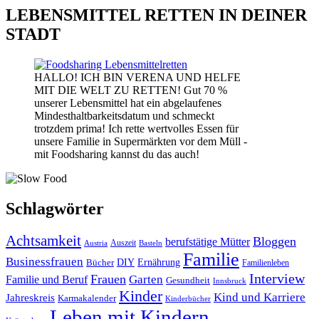
LEBENSMITTEL RETTEN IN DEINER
STADT
HALLO! ICH BIN VERENA UND HELFE
MIT DIE WELT ZU RETTEN! Gut 70 %
unserer Lebensmittel hat ein abgelaufenes
Mindesthaltbarkeitsdatum und schmeckt
trotzdem prima! Ich rette wertvolles Essen für
unsere Familie in Supermärkten vor dem Müll -
mit Foodsharing kannst du das auch!
Schlagwörter
Achtsamkeit
Bloggen
berufstätige Mütter
Auszeit
Austria
Basteln
Familie
Businessfrauen
DIY
Bücher
Ernährung
Familienleben
Interview
Frauen
Garten
Familie und Beruf
Gesundheit
Innsbruck
Kinder
Kind und Karriere
Jahreskreis
Karmakalender
Kinderbücher
Leben mit Kindern