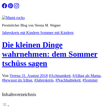
Zum
Inhalt
springen
Persönlicher Blog von Verena M. Wagner
Jahreskreis mit Kindern
Sommer mit Kindern
Die kleinen Dinge
wahrnehmen: dem Sommer
tschüss sagen
Von
Verena
31. August 2018
#Achtsamkeit
,
#Alltag als Mama
,
#bewusst im Alltag
,
#Jahreskreis
,
#Nachhaltigkeit
,
#Sommer
Inhaltsverzeichnis