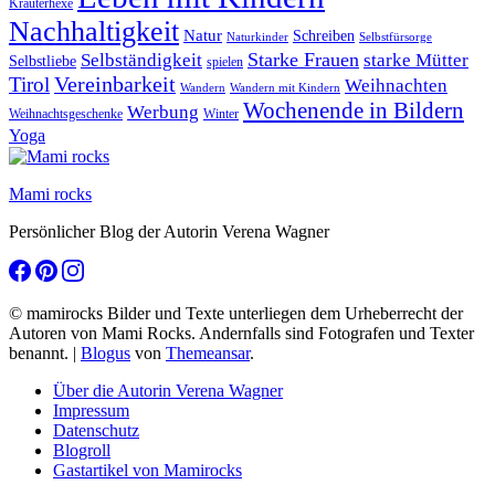
Kräuterhexe
Nachhaltigkeit
Natur
Schreiben
Naturkinder
Selbstfürsorge
Starke Frauen
starke Mütter
Selbständigkeit
Selbstliebe
spielen
Vereinbarkeit
Tirol
Weihnachten
Wandern
Wandern mit Kindern
Wochenende in Bildern
Werbung
Winter
Weihnachtsgeschenke
Yoga
Mami rocks
Persönlicher Blog der Autorin Verena Wagner
© mamirocks Bilder und Texte unterliegen dem Urheberrecht der
Autoren von Mami Rocks. Andernfalls sind Fotografen und Texter
benannt.
|
Blogus
von
Themeansar
.
Über die Autorin Verena Wagner
Impressum
Datenschutz
Blogroll
Gastartikel von Mamirocks