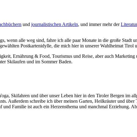
achbüchern
und
journalistischen Artikeln
, und immer mehr der
Literatu
ags, wenn alle weg sind, fahre ich alle paar Monate in die große Stadt
wählten Postkartenidylle, die mich hier in unserer Wahlheimat Tirol 
ltigkeit, Ernährung & Food, Tourismus und Reise, aber auch Marketing
Winter Skilaufen und im Sommer Baden.
Yoga, Skifahren und über unser Leben hier in den Tiroler Bergen im al
ants. Außerdem schreibe ich über meinen Garten, Heilkräuter und übe
uf und Familie ist auch ein Herzensthema und manchmal Erziehung. Aber