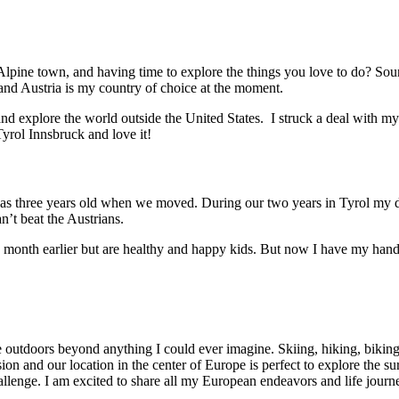
Alpine town, and having time to explore the things you love to do? Soun
and Austria is my country of choice at the moment.
nd explore the world outside the United States. I struck a deal with m
Tyrol Innsbruck and love it!
 was three years old when we moved. During our two years in Tyrol my d
n’t beat the Austrians.
o month earlier but are healthy and happy kids. But now I have my hands
re outdoors beyond anything I could ever imagine. Skiing, hiking, biki
sion and our location in the center of Europe is perfect to explore the 
allenge. I am excited to share all my European endeavors and life jour