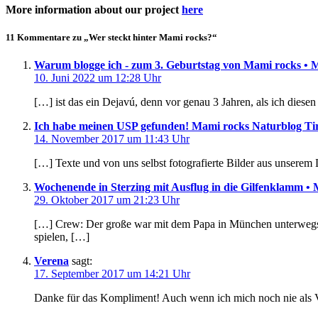
More information about our project
here
11 Kommentare zu „Wer steckt hinter Mami rocks?“
Warum blogge ich - zum 3. Geburtstag von Mami rocks • 
10. Juni 2022 um 12:28 Uhr
[…] ist das ein Dejavú, denn vor genau 3 Jahren, als ich dies
Ich habe meinen USP gefunden! Mami rocks Naturblog Tir
14. November 2017 um 11:43 Uhr
[…] Texte und von uns selbst fotografierte Bilder aus unsere
Wochenende in Sterzing mit Ausflug in die Gilfenklamm •
29. Oktober 2017 um 21:23 Uhr
[…] Crew: Der große war mit dem Papa in München unterwegs. D
spielen, […]
Verena
sagt:
17. September 2017 um 14:21 Uhr
Danke für das Kompliment! Auch wenn ich mich noch nie als V