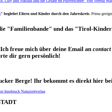
rol. Lilly und Nikolas und die Gefahr im Pulverschnee" von Verena Wa
s
" begleitet Eltern und Kinder durch den Jahreskreis
. Prima geeign
die "Familienbande" und das "Tirol-Kinderb
Ich freue mich über deine Email an
contact
te dir gern persönlich!
cker Berge! Ihr bekommt es direkt hier be
STADT