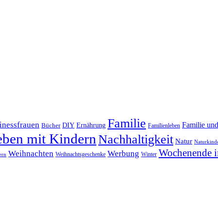
Familie
inessfrauen
Familie un
DIY
Bücher
Ernährung
Familienleben
eben mit Kindern
Nachhaltigkeit
Natur
Naturkind
Wochenende i
Weihnachten
Werbung
Winter
Weihnachtsgeschenke
ern