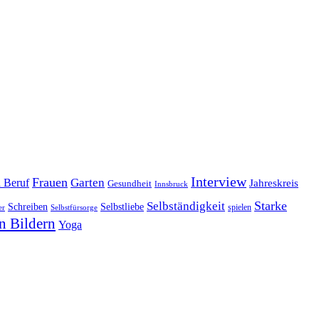
Interview
Frauen
Garten
d Beruf
Jahreskreis
Gesundheit
Innsbruck
Starke
Selbständigkeit
Schreiben
Selbstliebe
spielen
er
Selbstfürsorge
n Bildern
Yoga