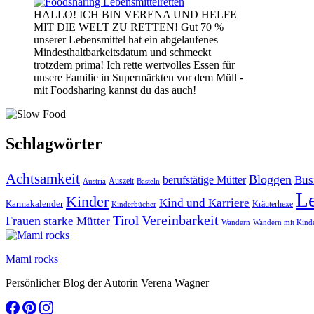
HALLO! ICH BIN VERENA UND HELFE
MIT DIE WELT ZU RETTEN! Gut 70 %
unserer Lebensmittel hat ein abgelaufenes
Mindesthaltbarkeitsdatum und schmeckt
trotzdem prima! Ich rette wertvolles Essen für
unsere Familie in Supermärkten vor dem Müll -
mit Foodsharing kannst du das auch!
Schlagwörter
Achtsamkeit
Bloggen
Bus
berufstätige Mütter
Auszeit
Austria
Basteln
L
Kinder
Kind und Karriere
Karmakalender
Kräuterhexe
Kinderbücher
Vereinbarkeit
Tirol
Frauen
starke Mütter
Wandern
Wandern mit Kind
Mami rocks
Persönlicher Blog der Autorin Verena Wagner