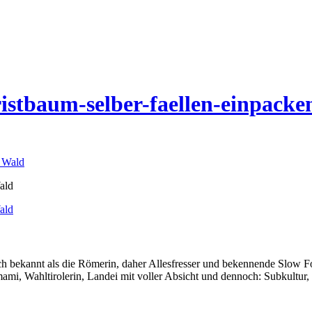
stbaum-selber-faellen-einpacke
ald
ald
auch bekannt als die Römerin, daher Allesfresser und bekennende Slow 
i, Wahltirolerin, Landei mit voller Absicht und dennoch: Subkultur,