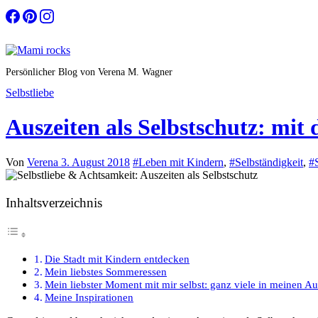
Zum
Inhalt
springen
Persönlicher Blog von Verena M. Wagner
Selbstliebe
Auszeiten als Selbstschutz: mit
Von
Verena
3. August 2018
#Leben mit Kindern
,
#Selbständigkeit
,
#
Inhaltsverzeichnis
Die Stadt mit Kindern entdecken
Mein liebstes Sommeressen
Mein liebster Moment mit mir selbst: ganz viele in meinen Aus
Meine Inspirationen