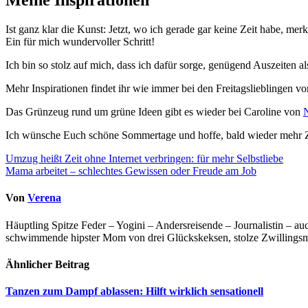
Meine Inspirationen
Ist ganz klar die Kunst: Jetzt, wo ich gerade gar keine Zeit habe, mer
Ein für mich wundervoller Schritt!
Ich bin so stolz auf mich, dass ich dafür sorge, genügend Auszeiten al
Mehr Inspirationen findet ihr wie immer bei den Freitagslieblingen vo
Das Grünzeug rund um grüne Ideen gibt es wieder bei Caroline von
N
Ich wünsche Euch schöne Sommertage und hoffe, bald wieder mehr Z
Beitragsnavigation
Umzug heißt Zeit ohne Internet verbringen: für mehr Selbstliebe
Mama arbeitet – schlechtes Gewissen oder Freude am Job
Von
Verena
Häuptling Spitze Feder – Yogini – Andersreisende – Journalistin – 
schwimmende hipster Mom von drei Glückskeksen, stolze Zwillingsmam
Ähnlicher Beitrag
Tanzen zum Dampf ablassen: Hilft wirklich sensationell