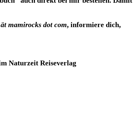
uch" auch direkt bei mir bestellen. Damit
 ät mamirocks dot com
, informiere dich,
im Naturzeit Reiseverlag