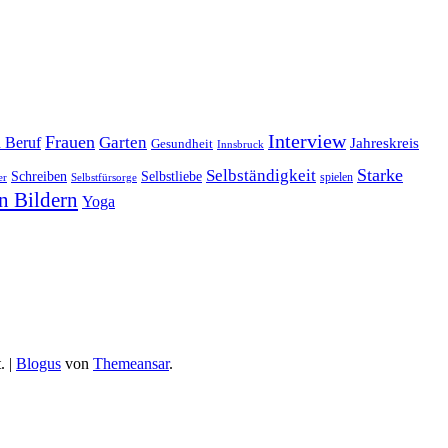
Interview
Frauen
Garten
d Beruf
Jahreskreis
Gesundheit
Innsbruck
Starke
Selbständigkeit
Schreiben
Selbstliebe
spielen
er
Selbstfürsorge
n Bildern
Yoga
.
|
Blogus
von
Themeansar
.