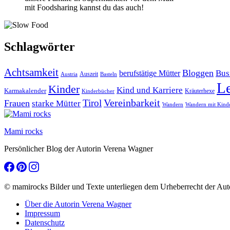
mit Foodsharing kannst du das auch!
Schlagwörter
Achtsamkeit
Bloggen
Bus
berufstätige Mütter
Auszeit
Austria
Basteln
L
Kinder
Kind und Karriere
Karmakalender
Kräuterhexe
Kinderbücher
Vereinbarkeit
Tirol
Frauen
starke Mütter
Wandern
Wandern mit Kind
Mami rocks
Persönlicher Blog der Autorin Verena Wagner
© mamirocks Bilder und Texte unterliegen dem Urheberrecht der Aut
Über die Autorin Verena Wagner
Impressum
Datenschutz