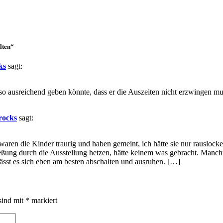
lten“
ks
sagt:
 ausreichend geben könnte, dass er die Auszeiten nicht erzwingen muss.
rocks
sagt:
aren die Kinder traurig und haben gemeint, ich hätte sie nur rauslock
eßung durch die Ausstellung hetzen, hätte keinem was gebracht. Manchm
ässt es sich eben am besten abschalten und ausruhen. […]
sind mit
*
markiert