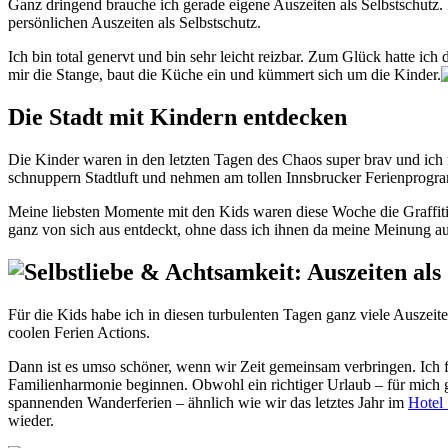
Ganz dringend brauche ich gerade eigene Auszeiten als Selbstschutz. Der Umzug der letzten Wochen hat mich ziemlich fertig gemacht. Meine Kraftreserven sind aufgebraucht. Ich brauche jetzt dringend meine
persönlichen Auszeiten als Selbstschutz.
Ich bin total genervt und bin sehr leicht reizbar. Zum Glück hatte 
mir die Stange, baut die Küche ein und kümmert sich um die Kinder.
Die Stadt mit Kindern entdecken
Die Kinder waren in den letzten Tagen des Chaos super brav und ich f
schnuppern Stadtluft und nehmen am tollen Innsbrucker Ferienprogra
Meine liebsten Momente mit den Kids waren diese Woche die Graffitis,
ganz von sich aus entdeckt, ohne dass ich ihnen da meine Meinung au
Für die Kids habe ich in diesen turbulenten Tagen ganz viele Auszeit
coolen Ferien Actions.
Dann ist es umso schöner, wenn wir Zeit gemeinsam verbringen. Ich 
Familienharmonie beginnen. Obwohl ein richtiger Urlaub – für mich ge
spannenden Wanderferien – ähnlich wie wir das letztes Jahr im
Hotel 
wieder.