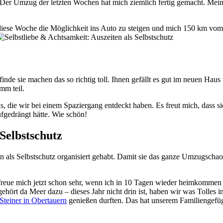
ich diese Woche die Möglichkeit ins Auto zu steigen und mich 150 km v
inde sie machen das so richtig toll. Ihnen gefällt es gut im neuen Hau
mm teil.
 die wir bei einem Spaziergang entdeckt haben. Es freut mich, dass si
fgedrängt hätte. Wie schön!
en als Selbstschutz organisiert gehabt. Damit sie das ganze Umzugschaos
freue mich jetzt schon sehr, wenn ich in 10 Tagen wieder heimkommen
hört da Meer dazu – dieses Jahr nicht drin ist, haben wir was Tolles in
Steiner in Obertauern
genießen durften. Das hat unserem Familiengefüge 