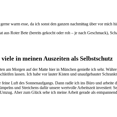
 gerne warm esse, da ich sonst den ganzen nachmittag über vor mich hin
lat aus Roter Bete (bereits gekocht oder roh – je nach Geschmack), Sc
viele in meinen Auszeiten als Selbstschutz
ten am Morgen auf der Matte hier in München genieße ich sehr. Währe
hleifen lassen. Ich habe vor lauter Kisten und unaufgebauter Schrank
die feine Luft des Sonnenaufgangs. Dann radle ich ins Büro und arbeit
lns und Streichens dafür unsere wertvolle Arbeitszeit investiert: Sel
Umzug. Aber zum Glück sehe ich meine Arbeit gerade als entspannende