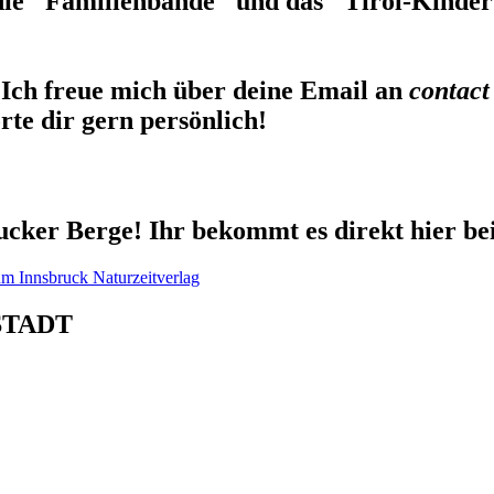
die "Familienbande" und das "Tirol-Kinderb
Ich freue mich über deine Email an
contact
te dir gern persönlich!
cker Berge! Ihr bekommt es direkt hier be
STADT