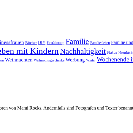
Familie
inessfrauen
Familie un
DIY
Bücher
Ernährung
Familienleben
eben mit Kindern
Nachhaltigkeit
Natur
Naturkind
Wochenende i
Weihnachten
Werbung
Winter
Weihnachtsgeschenke
ern
oren von Mami Rocks. Andernfalls sind Fotografen und Texter benannt