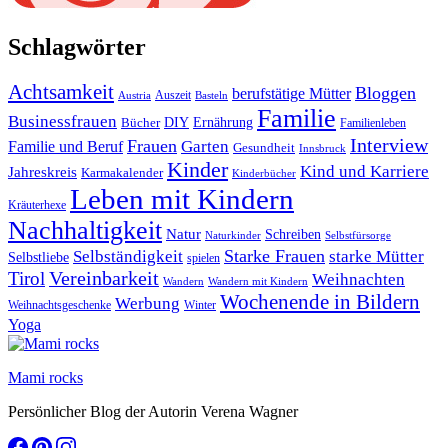
Schlagwörter
Achtsamkeit
Bloggen
berufstätige Mütter
Auszeit
Austria
Basteln
Familie
Businessfrauen
DIY
Bücher
Ernährung
Familienleben
Interview
Frauen
Garten
Familie und Beruf
Gesundheit
Innsbruck
Kinder
Kind und Karriere
Jahreskreis
Karmakalender
Kinderbücher
Leben mit Kindern
Kräuterhexe
Nachhaltigkeit
Natur
Schreiben
Naturkinder
Selbstfürsorge
Starke Frauen
starke Mütter
Selbständigkeit
Selbstliebe
spielen
Vereinbarkeit
Tirol
Weihnachten
Wandern
Wandern mit Kindern
Wochenende in Bildern
Werbung
Winter
Weihnachtsgeschenke
Yoga
Mami rocks
Persönlicher Blog der Autorin Verena Wagner