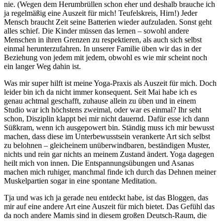
nie. (Wegen dem Herumbrüllen schon eher und deshalb brauche ich
ja regelmäßig eine Auszeit für mich! Teufelskreis, Hirn!) Jeder
Mensch braucht Zeit seine Batterien wieder aufzuladen. Sonst geht
alles schief. Die Kinder müssen das lernen – sowohl andere
Menschen in ihren Grenzen zu respektieren, als auch sich selbst
einmal herunterzufahren. In unserer Familie üben wir das in der
Beziehung von jedem mit jedem, obwohl es wie mir scheint noch
ein langer Weg dahin ist.
Was mir super hilft ist meine Yoga-Praxis als Auszeit für mich. Doch
leider bin ich da nicht immer konsequent. Seit Mai habe ich es
genau achtmal geschafft, zuhause allein zu üben und in einem
Studio war ich höchstens zweimal, oder war es einmal? Ihr seht
schon, Disziplin klappt bei mir nicht dauernd. Dafür esse ich dann
Süßkram, wenn ich ausgepowert bin. Ständig muss ich mir bewusst
machen, dass diese im Unterbewusstsein verankerte Art sich selbst
zu belohnen – gleicheinem unüberwindbaren, beständigen Muster,
nichts und rein gar nichts an meinem Zustand ändert. Yoga dagegen
heilt mich von innen. Die Entspannungsübungen und Asanas
machen mich ruhiger, manchmal finde ich durch das Dehnen meiner
Muskelpartien sogar in eine spontane Meditation.
Tja und was ich ja gerade neu entdeckt habe, ist das Bloggen, das
mir auf eine andere Art eine Auszeit für mich bietet. Das Gefühl das
da noch andere Mamis sind in diesem großen Deutsch-Raum, die