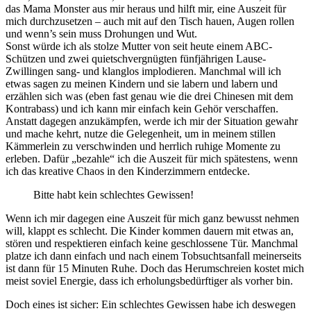
das Mama Monster aus mir heraus und hilft mir, eine Auszeit für
mich durchzusetzen – auch mit auf den Tisch hauen, Augen rollen
und wenn’s sein muss Drohungen und Wut.
Sonst würde ich als stolze Mutter von seit heute einem ABC-
Schützen und zwei quietschvergnügten fünfjährigen Lause-
Zwillingen sang- und klanglos implodieren. Manchmal will ich
etwas sagen zu meinen Kindern und sie labern und labern und
erzählen sich was (eben fast genau wie die drei Chinesen mit dem
Kontrabass) und ich kann mir einfach kein Gehör verschaffen.
Anstatt dagegen anzukämpfen, werde ich mir der Situation gewahr
und mache kehrt, nutze die Gelegenheit, um in meinem stillen
Kämmerlein zu verschwinden und herrlich ruhige Momente zu
erleben. Dafür „bezahle“ ich die Auszeit für mich spätestens, wenn
ich das kreative Chaos in den Kinderzimmern entdecke.
Bitte habt kein schlechtes Gewissen!
Wenn ich mir dagegen eine Auszeit für mich ganz bewusst nehmen
will, klappt es schlecht. Die Kinder kommen dauern mit etwas an,
stören und respektieren einfach keine geschlossene Tür. Manchmal
platze ich dann einfach und nach einem Tobsuchtsanfall meinerseits
ist dann für 15 Minuten Ruhe. Doch das Herumschreien kostet mich
meist soviel Energie, dass ich erholungsbedürftiger als vorher bin.
Doch eines ist sicher: Ein schlechtes Gewissen habe ich deswegen