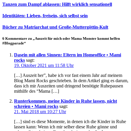
Tanzen zum Dampf ablassen: Hilft wirklich sensationell
Identitäten: Lieben, freisein, sich selbst sein
Bücher zu Matriarchat und Große-Muttergöttin-Kult
6 Kommentare zu „Auszeit für mich oder Mama Monster kommt helfen
#Blogparade“
Dasein mit allen Sinnen: Eltern im Homeoffice • Mami
rocks
sagt:
19. Oktober 2021 um 11:58 Uhr
[…] Auszeit her”, habe ich vor fast einem Jahr auf meinem
Blog Mami Rocks geschrieben. In dem Artikel ging es darum,
dass ich mir Auszeiten und dringend benötigte Ruhepausen
mithilfe des “Mama […]
Runterkommen, meine Kinder in Ruhe lassen, nicht
schreien • Mami rocks
sagt:
21. Mai 2018 um 10:27 Uhr
[…] sind es diese Momente, in denen ich die Kinder in Ruhe
lassen kann: Wenn ich mir selber diese Ruhe gönne und