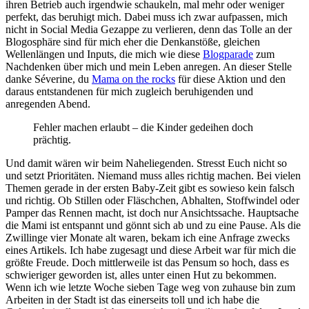
ihren Betrieb auch irgendwie schaukeln, mal mehr oder weniger
perfekt, das beruhigt mich. Dabei muss ich zwar aufpassen, mich
nicht in Social Media Gezappe zu verlieren, denn das Tolle an der
Blogosphäre sind für mich eher die Denkanstöße, gleichen
Wellenlängen und Inputs, die mich wie diese
Blogparade
zum
Nachdenken über mich und mein Leben anregen. An dieser Stelle
danke Séverine, du
Mama on the rocks
für diese Aktion und den
daraus entstandenen für mich zugleich beruhigenden und
anregenden Abend.
Fehler machen erlaubt – die Kinder gedeihen doch
prächtig.
Und damit wären wir beim Naheliegenden. Stresst Euch nicht so
und setzt Prioritäten. Niemand muss alles richtig machen. Bei vielen
Themen gerade in der ersten Baby-Zeit gibt es sowieso kein falsch
und richtig. Ob Stillen oder Fläschchen, Abhalten, Stoffwindel oder
Pamper das Rennen macht, ist doch nur Ansichtssache. Hauptsache
die Mami ist entspannt und gönnt sich ab und zu eine Pause. Als die
Zwillinge vier Monate alt waren, bekam ich eine Anfrage zwecks
eines Artikels. Ich habe zugesagt und diese Arbeit war für mich die
größte Freude. Doch mittlerweile ist das Pensum so hoch, dass es
schwieriger geworden ist, alles unter einen Hut zu bekommen.
Wenn ich wie letzte Woche sieben Tage weg von zuhause bin zum
Arbeiten in der Stadt ist das einerseits toll und ich habe die