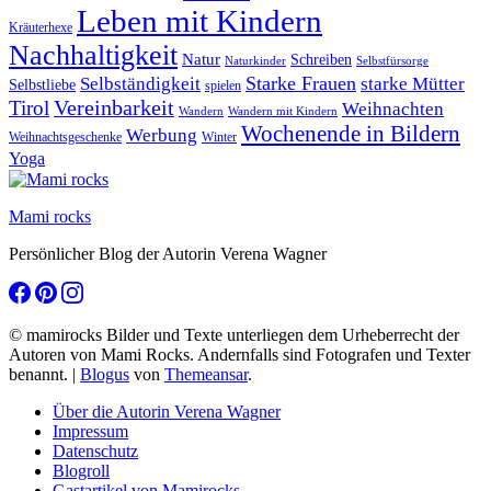
Leben mit Kindern
Kräuterhexe
Nachhaltigkeit
Natur
Schreiben
Naturkinder
Selbstfürsorge
Starke Frauen
starke Mütter
Selbständigkeit
Selbstliebe
spielen
Vereinbarkeit
Tirol
Weihnachten
Wandern
Wandern mit Kindern
Wochenende in Bildern
Werbung
Winter
Weihnachtsgeschenke
Yoga
Mami rocks
Persönlicher Blog der Autorin Verena Wagner
© mamirocks Bilder und Texte unterliegen dem Urheberrecht der
Autoren von Mami Rocks. Andernfalls sind Fotografen und Texter
benannt.
|
Blogus
von
Themeansar
.
Über die Autorin Verena Wagner
Impressum
Datenschutz
Blogroll
Gastartikel von Mamirocks