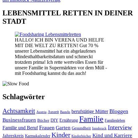
LEBENSMITTEL RETTEN IN DEINER
STADT
HALLO! ICH BIN VERENA UND HELFE
MIT DIE WELT ZU RETTEN! Gut 70 %
unserer Lebensmittel hat ein abgelaufenes
Mindesthaltbarkeitsdatum und schmeckt
trotzdem prima! Ich rette wertvolles Essen für
unsere Familie in Supermärkten vor dem Müll -
mit Foodsharing kannst du das auch!
Schlagwörter
Achtsamkeit
Bloggen
berufstätige Mütter
Auszeit
Austria
Basteln
Familie
Businessfrauen
DIY
Bücher
Ernährung
Familienleben
Interview
Frauen
Garten
Familie und Beruf
Gesundheit
Innsbruck
Kinder
Kind und Karriere
Jahreskreis
Karmakalender
Kinderbücher