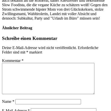
auch bekannt als die Römerin, daher Allesfresser und bekennende
Slow Foodista, die die vegane Küche zu schätzen weiß! Gegen den
Strom schwimmende hipster Mom von drei Glückskeksen, stolze
Zwillingsmami, Wahltirolerin, Landei mit voller Absicht und
dennoch: Subkultur, Party und "Urlaub im Büro" müssen sein!
Ähnlicher Beitrag
Schreibe einen Kommentar
Deine E-Mail-Adresse wird nicht veröffentlicht.
Erforderliche
Felder sind mit
*
markiert
Kommentar
*
Name
*
E-Mail-Adresse
*