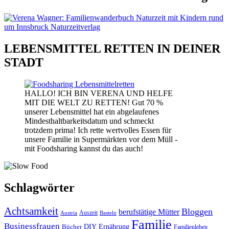
LEBENSMITTEL RETTEN IN DEINER
STADT
HALLO! ICH BIN VERENA UND HELFE
MIT DIE WELT ZU RETTEN! Gut 70 %
unserer Lebensmittel hat ein abgelaufenes
Mindesthaltbarkeitsdatum und schmeckt
trotzdem prima! Ich rette wertvolles Essen für
unsere Familie in Supermärkten vor dem Müll -
mit Foodsharing kannst du das auch!
Schlagwörter
Achtsamkeit
Bloggen
berufstätige Mütter
Auszeit
Austria
Basteln
Familie
Businessfrauen
DIY
Bücher
Ernährung
Familienleben