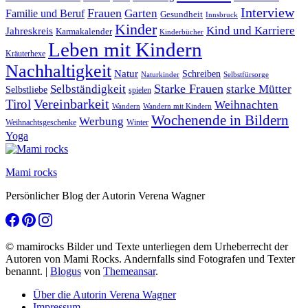
Interview
Frauen
Garten
Familie und Beruf
Gesundheit
Innsbruck
Kinder
Kind und Karriere
Jahreskreis
Karmakalender
Kinderbücher
Leben mit Kindern
Kräuterhexe
Nachhaltigkeit
Natur
Schreiben
Naturkinder
Selbstfürsorge
Starke Frauen
starke Mütter
Selbständigkeit
Selbstliebe
spielen
Vereinbarkeit
Tirol
Weihnachten
Wandern
Wandern mit Kindern
Wochenende in Bildern
Werbung
Winter
Weihnachtsgeschenke
Yoga
Mami rocks
Persönlicher Blog der Autorin Verena Wagner
© mamirocks Bilder und Texte unterliegen dem Urheberrecht der
Autoren von Mami Rocks. Andernfalls sind Fotografen und Texter
benannt.
|
Blogus
von
Themeansar
.
Über die Autorin Verena Wagner
Impressum