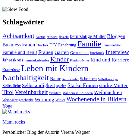
Schlagwörter
Achtsamkeit
Bloggen
berufstätige Mütter
Auszeit
Austria
Basteln
Familie
Businessfrauen
DIY
Bücher
Ernährung
Familienleben
Interview
Frauen
Garten
Familie und Beruf
Gesundheit
Innsbruck
Kinder
Kind und Karriere
Jahreskreis
Karmakalender
Kinderbücher
Leben mit Kindern
Kräuterhexe
Nachhaltigkeit
Natur
Schreiben
Naturkinder
Selbstfürsorge
Starke Frauen
starke Mütter
Selbständigkeit
Selbstliebe
spielen
Vereinbarkeit
Tirol
Weihnachten
Wandern
Wandern mit Kindern
Wochenende in Bildern
Werbung
Winter
Weihnachtsgeschenke
Yoga
Mami rocks
Persönlicher Blog der Autorin Verena Wagner