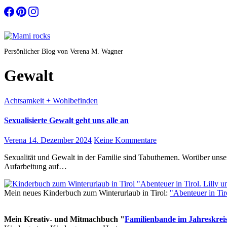
Zum
Inhalt
springen
Persönlicher Blog von Verena M. Wagner
Gewalt
Achtsamkeit + Wohlbefinden
Sexualisierte Gewalt geht uns alle an
Verena
14. Dezember 2024
Keine Kommentare
Sexualität und Gewalt in der Familie sind Tabuthemen. Worüber unsere Großmütter nicht sprachen, bleibt auch heute meist ungesagt. Doch wie wirkt sich sexualisierte Gewalt ohne die Möglichkeit einer
Aufarbeitung auf…
Mein neues Kinderbuch zum Winterurlaub in Tirol:
"Abenteuer in Ti
Mein Kreativ- und Mitmachbuch "
Familienbande im Jahreskrei