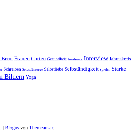
Interview
Frauen
Garten
d Beruf
Jahreskreis
Gesundheit
Innsbruck
Starke
Selbständigkeit
Schreiben
Selbstliebe
spielen
er
Selbstfürsorge
n Bildern
Yoga
.
|
Blogus
von
Themeansar
.