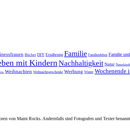
Familie
inessfrauen
Familie un
DIY
Bücher
Ernährung
Familienleben
eben mit Kindern
Nachhaltigkeit
Natur
Naturkind
Wochenende i
Weihnachten
Werbung
Winter
Weihnachtsgeschenke
ern
oren von Mami Rocks. Andernfalls sind Fotografen und Texter benannt