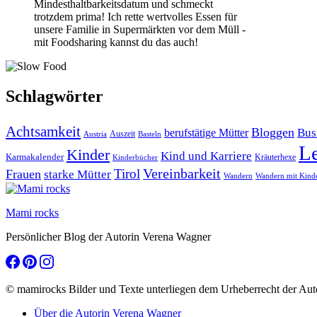
Mindesthaltbarkeitsdatum und schmeckt
trotzdem prima! Ich rette wertvolles Essen für
unsere Familie in Supermärkten vor dem Müll -
mit Foodsharing kannst du das auch!
Schlagwörter
Achtsamkeit
Bloggen
Bus
berufstätige Mütter
Auszeit
Austria
Basteln
L
Kinder
Kind und Karriere
Karmakalender
Kräuterhexe
Kinderbücher
Vereinbarkeit
Tirol
Frauen
starke Mütter
Wandern
Wandern mit Kind
Mami rocks
Persönlicher Blog der Autorin Verena Wagner
© mamirocks Bilder und Texte unterliegen dem Urheberrecht der Aut
Über die Autorin Verena Wagner