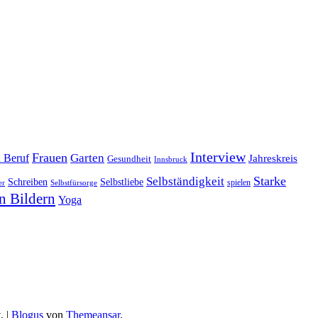
Interview
Frauen
Garten
d Beruf
Jahreskreis
Gesundheit
Innsbruck
Starke
Selbständigkeit
Schreiben
Selbstliebe
spielen
er
Selbstfürsorge
n Bildern
Yoga
.
|
Blogus
von
Themeansar
.