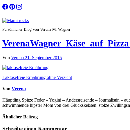
Zum
Inhalt
springen
Persönlicher Blog von Verena M. Wagner
VerenaWagner_Käse_auf_Pizza
Von
Verena
21. September 2015
Beitragsnavigation
Laktosefreie Ernährung ohne Verzicht
Von
Verena
Häuptling Spitze Feder – Yogini – Andersreisende – Journalistin – 
schwimmende hipster Mom von drei Glückskeksen, stolze Zwillingsmam
Ähnlicher Beitrag
Schreibe einen Kommentar