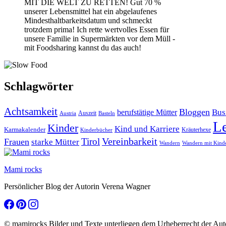
MIT DIE WELT ZU RETTEN! Gut 70 %
unserer Lebensmittel hat ein abgelaufenes
Mindesthaltbarkeitsdatum und schmeckt
trotzdem prima! Ich rette wertvolles Essen für
unsere Familie in Supermärkten vor dem Müll -
mit Foodsharing kannst du das auch!
Schlagwörter
Achtsamkeit
Bloggen
Bus
berufstätige Mütter
Auszeit
Austria
Basteln
L
Kinder
Kind und Karriere
Karmakalender
Kräuterhexe
Kinderbücher
Vereinbarkeit
Tirol
Frauen
starke Mütter
Wandern
Wandern mit Kind
Mami rocks
Persönlicher Blog der Autorin Verena Wagner
© mamirocks Bilder und Texte unterliegen dem Urheberrecht der Aut