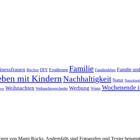
Familie
inessfrauen
Familie un
DIY
Bücher
Ernährung
Familienleben
eben mit Kindern
Nachhaltigkeit
Natur
Naturkind
Wochenende i
Weihnachten
Werbung
Winter
Weihnachtsgeschenke
ern
oren von Mami Rocks. Andernfalls sind Fotografen und Texter benannt