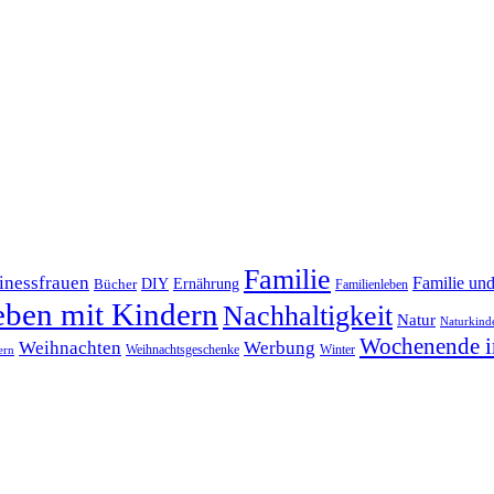
Familie
inessfrauen
Familie un
DIY
Bücher
Ernährung
Familienleben
eben mit Kindern
Nachhaltigkeit
Natur
Naturkind
Wochenende i
Weihnachten
Werbung
Winter
Weihnachtsgeschenke
ern