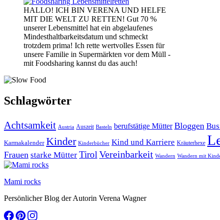
HALLO! ICH BIN VERENA UND HELFE
MIT DIE WELT ZU RETTEN! Gut 70 %
unserer Lebensmittel hat ein abgelaufenes
Mindesthaltbarkeitsdatum und schmeckt
trotzdem prima! Ich rette wertvolles Essen für
unsere Familie in Supermärkten vor dem Müll -
mit Foodsharing kannst du das auch!
Schlagwörter
Achtsamkeit
Bloggen
Bus
berufstätige Mütter
Auszeit
Austria
Basteln
L
Kinder
Kind und Karriere
Karmakalender
Kräuterhexe
Kinderbücher
Vereinbarkeit
Tirol
Frauen
starke Mütter
Wandern
Wandern mit Kind
Mami rocks
Persönlicher Blog der Autorin Verena Wagner