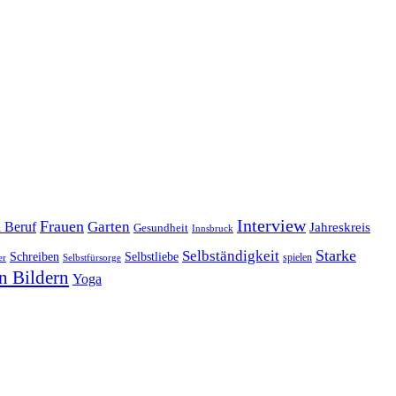
Interview
Frauen
Garten
d Beruf
Jahreskreis
Gesundheit
Innsbruck
Starke
Selbständigkeit
Schreiben
Selbstliebe
spielen
er
Selbstfürsorge
n Bildern
Yoga