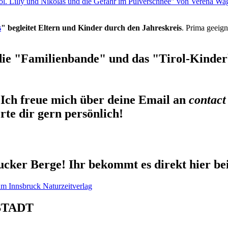
rol. Lilly und Nikolas und die Gefahr im Pulverschnee" von Verena Wa
s
" begleitet Eltern und Kinder durch den Jahreskreis
. Prima geeign
die "Familienbande" und das "Tirol-Kinderb
Ich freue mich über deine Email an
contact
te dir gern persönlich!
cker Berge! Ihr bekommt es direkt hier be
STADT