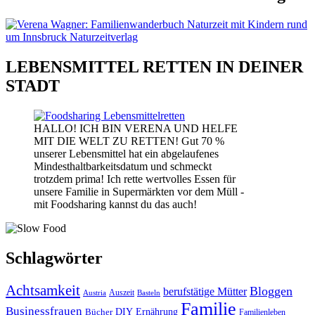
LEBENSMITTEL RETTEN IN DEINER
STADT
HALLO! ICH BIN VERENA UND HELFE
MIT DIE WELT ZU RETTEN! Gut 70 %
unserer Lebensmittel hat ein abgelaufenes
Mindesthaltbarkeitsdatum und schmeckt
trotzdem prima! Ich rette wertvolles Essen für
unsere Familie in Supermärkten vor dem Müll -
mit Foodsharing kannst du das auch!
Schlagwörter
Achtsamkeit
Bloggen
berufstätige Mütter
Auszeit
Austria
Basteln
Familie
Businessfrauen
DIY
Bücher
Ernährung
Familienleben