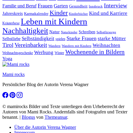
Interview
Frauen
Garten
Familie und Beruf
Gesundheit
Innsbruck
Kinder
Kind und Karriere
Jahreskreis
Karmakalender
Kinderbücher
Leben mit Kindern
Kräuterhexe
Nachhaltigkeit
Natur
Schreiben
Naturkinder
Selbstfürsorge
Starke Frauen
starke Mütter
Selbständigkeit
Selbstliebe
spielen
Vereinbarkeit
Tirol
Weihnachten
Wandern
Wandern mit Kindern
Wochenende in Bildern
Werbung
Winter
Weihnachtsgeschenke
Yoga
Mami rocks
Persönlicher Blog der Autorin Verena Wagner
© mamirocks Bilder und Texte unterliegen dem Urheberrecht der
Autoren von Mami Rocks. Andernfalls sind Fotografen und Texter
benannt.
|
Blogus
von
Themeansar
.
Über die Autorin Verena Wagner
Impressum