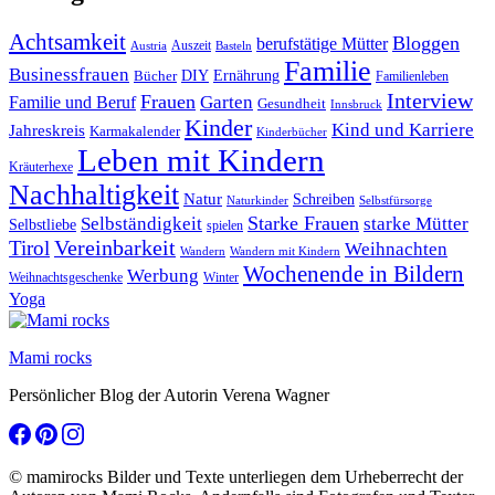
Achtsamkeit
Bloggen
berufstätige Mütter
Auszeit
Austria
Basteln
Familie
Businessfrauen
DIY
Bücher
Ernährung
Familienleben
Interview
Frauen
Garten
Familie und Beruf
Gesundheit
Innsbruck
Kinder
Kind und Karriere
Jahreskreis
Karmakalender
Kinderbücher
Leben mit Kindern
Kräuterhexe
Nachhaltigkeit
Natur
Schreiben
Naturkinder
Selbstfürsorge
Starke Frauen
starke Mütter
Selbständigkeit
Selbstliebe
spielen
Vereinbarkeit
Tirol
Weihnachten
Wandern
Wandern mit Kindern
Wochenende in Bildern
Werbung
Winter
Weihnachtsgeschenke
Yoga
Mami rocks
Persönlicher Blog der Autorin Verena Wagner
© mamirocks Bilder und Texte unterliegen dem Urheberrecht der