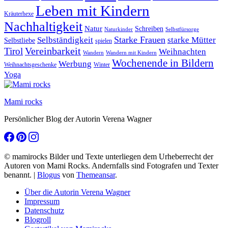
Leben mit Kindern
Kräuterhexe
Nachhaltigkeit
Natur
Schreiben
Naturkinder
Selbstfürsorge
Starke Frauen
starke Mütter
Selbständigkeit
Selbstliebe
spielen
Vereinbarkeit
Tirol
Weihnachten
Wandern
Wandern mit Kindern
Wochenende in Bildern
Werbung
Winter
Weihnachtsgeschenke
Yoga
Mami rocks
Persönlicher Blog der Autorin Verena Wagner
© mamirocks Bilder und Texte unterliegen dem Urheberrecht der
Autoren von Mami Rocks. Andernfalls sind Fotografen und Texter
benannt.
|
Blogus
von
Themeansar
.
Über die Autorin Verena Wagner
Impressum
Datenschutz
Blogroll