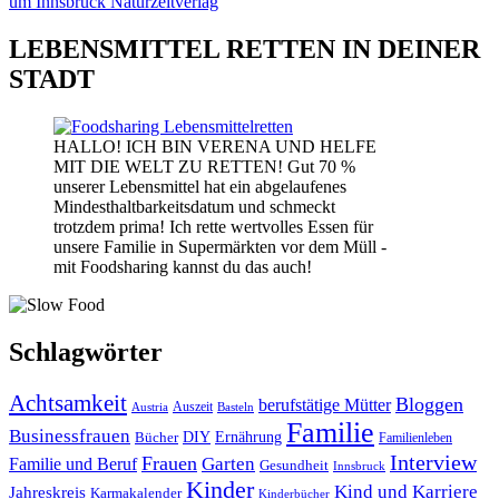
LEBENSMITTEL RETTEN IN DEINER
STADT
HALLO! ICH BIN VERENA UND HELFE
MIT DIE WELT ZU RETTEN! Gut 70 %
unserer Lebensmittel hat ein abgelaufenes
Mindesthaltbarkeitsdatum und schmeckt
trotzdem prima! Ich rette wertvolles Essen für
unsere Familie in Supermärkten vor dem Müll -
mit Foodsharing kannst du das auch!
Schlagwörter
Achtsamkeit
Bloggen
berufstätige Mütter
Auszeit
Austria
Basteln
Familie
Businessfrauen
DIY
Bücher
Ernährung
Familienleben
Interview
Frauen
Garten
Familie und Beruf
Gesundheit
Innsbruck
Kinder
Kind und Karriere
Jahreskreis
Karmakalender
Kinderbücher