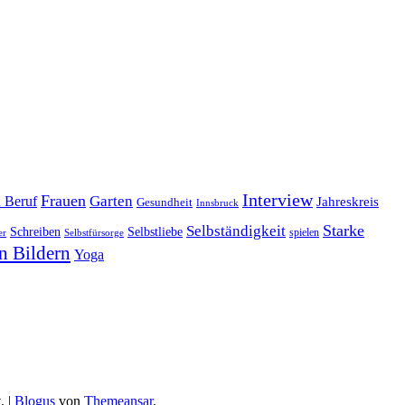
Interview
Frauen
Garten
d Beruf
Jahreskreis
Gesundheit
Innsbruck
Starke
Selbständigkeit
Schreiben
Selbstliebe
spielen
er
Selbstfürsorge
n Bildern
Yoga
.
|
Blogus
von
Themeansar
.