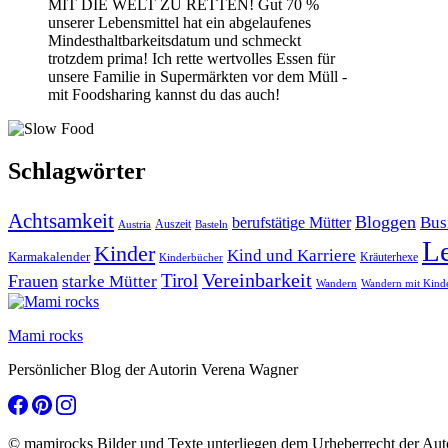
MIT DIE WELT ZU RETTEN! Gut 70 %
unserer Lebensmittel hat ein abgelaufenes
Mindesthaltbarkeitsdatum und schmeckt
trotzdem prima! Ich rette wertvolles Essen für
unsere Familie in Supermärkten vor dem Müll -
mit Foodsharing kannst du das auch!
Schlagwörter
Achtsamkeit
Bloggen
Bus
berufstätige Mütter
Auszeit
Austria
Basteln
L
Kinder
Kind und Karriere
Karmakalender
Kräuterhexe
Kinderbücher
Vereinbarkeit
Tirol
Frauen
starke Mütter
Wandern
Wandern mit Kind
Mami rocks
Persönlicher Blog der Autorin Verena Wagner
© mamirocks Bilder und Texte unterliegen dem Urheberrecht der Aut