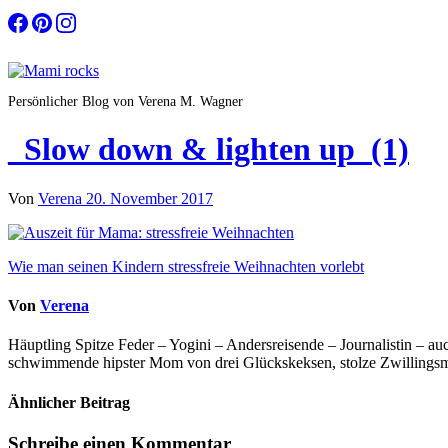
Zum
Inhalt
springen
Persönlicher Blog von Verena M. Wagner
_Slow down & lighten up_(1)
Von
Verena
20. November 2017
Beitragsnavigation
Wie man seinen Kindern stressfreie Weihnachten vorlebt
Von
Verena
Häuptling Spitze Feder – Yogini – Andersreisende – Journalistin – 
schwimmende hipster Mom von drei Glückskeksen, stolze Zwillingsmam
Ähnlicher Beitrag
Schreibe einen Kommentar