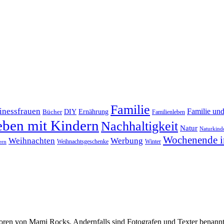
Familie
inessfrauen
Familie un
DIY
Bücher
Ernährung
Familienleben
eben mit Kindern
Nachhaltigkeit
Natur
Naturkind
Wochenende i
Weihnachten
Werbung
Winter
Weihnachtsgeschenke
ern
oren von Mami Rocks. Andernfalls sind Fotografen und Texter benannt