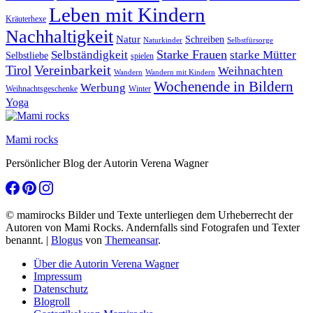
Leben mit Kindern
Kräuterhexe
Nachhaltigkeit
Natur
Schreiben
Naturkinder
Selbstfürsorge
Starke Frauen
starke Mütter
Selbständigkeit
Selbstliebe
spielen
Vereinbarkeit
Tirol
Weihnachten
Wandern
Wandern mit Kindern
Wochenende in Bildern
Werbung
Winter
Weihnachtsgeschenke
Yoga
Mami rocks
Persönlicher Blog der Autorin Verena Wagner
© mamirocks Bilder und Texte unterliegen dem Urheberrecht der
Autoren von Mami Rocks. Andernfalls sind Fotografen und Texter
benannt.
|
Blogus
von
Themeansar
.
Über die Autorin Verena Wagner
Impressum
Datenschutz
Blogroll