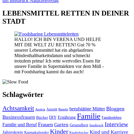
LEBENSMITTEL RETTEN IN DEINER
STADT
HALLO! ICH BIN VERENA UND HELFE
MIT DIE WELT ZU RETTEN! Gut 70 %
unserer Lebensmittel hat ein abgelaufenes
Mindesthaltbarkeitsdatum und schmeckt
trotzdem prima! Ich rette wertvolles Essen für
unsere Familie in Supermärkten vor dem Müll -
mit Foodsharing kannst du das auch!
Schlagwörter
Achtsamkeit
Bloggen
berufstätige Mütter
Auszeit
Austria
Basteln
Familie
Businessfrauen
DIY
Bücher
Ernährung
Familienleben
Interview
Frauen
Garten
Familie und Beruf
Gesundheit
Innsbruck
Kinder
Kind und Karriere
Jahreskreis
Karmakalender
Kinderbücher