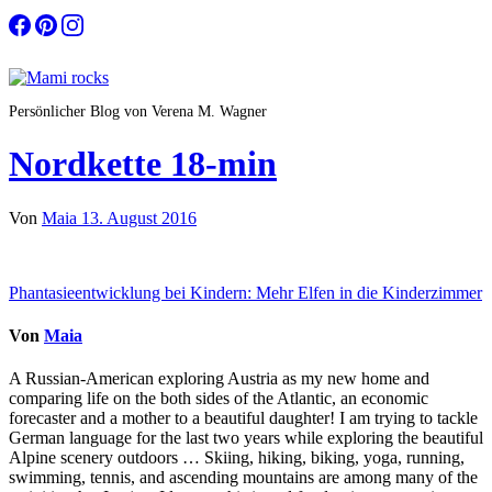
Zum
Inhalt
springen
Persönlicher Blog von Verena M. Wagner
Nordkette 18-min
Von
Maia
13. August 2016
Beitragsnavigation
Phantasieentwicklung bei Kindern: Mehr Elfen in die Kinderzimmer
Von
Maia
A Russian-American exploring Austria as my new home and
comparing life on the both sides of the Atlantic, an economic
forecaster and a mother to a beautiful daughter! I am trying to tackle
German language for the last two years while exploring the beautiful
Alpine scenery outdoors … Skiing, hiking, biking, yoga, running,
swimming, tennis, and ascending mountains are among many of the