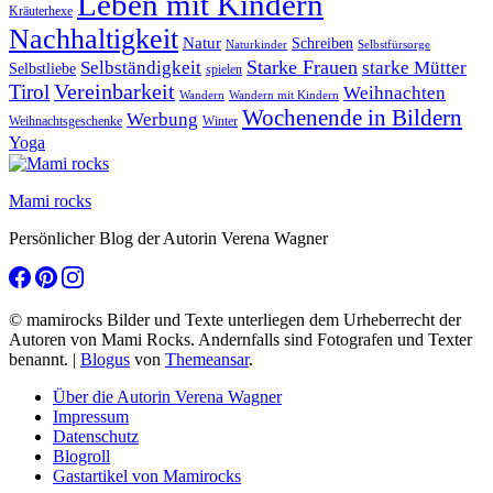
Leben mit Kindern
Kräuterhexe
Nachhaltigkeit
Natur
Schreiben
Naturkinder
Selbstfürsorge
Starke Frauen
starke Mütter
Selbständigkeit
Selbstliebe
spielen
Vereinbarkeit
Tirol
Weihnachten
Wandern
Wandern mit Kindern
Wochenende in Bildern
Werbung
Winter
Weihnachtsgeschenke
Yoga
Mami rocks
Persönlicher Blog der Autorin Verena Wagner
© mamirocks Bilder und Texte unterliegen dem Urheberrecht der
Autoren von Mami Rocks. Andernfalls sind Fotografen und Texter
benannt.
|
Blogus
von
Themeansar
.
Über die Autorin Verena Wagner
Impressum
Datenschutz
Blogroll
Gastartikel von Mamirocks