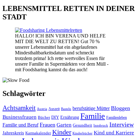
LEBENSMITTEL RETTEN IN DEINER
STADT
HALLO! ICH BIN VERENA UND HELFE
MIT DIE WELT ZU RETTEN! Gut 70 %
unserer Lebensmittel hat ein abgelaufenes
Mindesthaltbarkeitsdatum und schmeckt
trotzdem prima! Ich rette wertvolles Essen für
unsere Familie in Supermärkten vor dem Müll -
mit Foodsharing kannst du das auch!
Schlagwörter
Achtsamkeit
Bloggen
berufstätige Mütter
Auszeit
Austria
Basteln
Familie
Businessfrauen
DIY
Bücher
Ernährung
Familienleben
Interview
Frauen
Garten
Familie und Beruf
Gesundheit
Innsbruck
Kinder
Kind und Karriere
Jahreskreis
Karmakalender
Kinderbücher