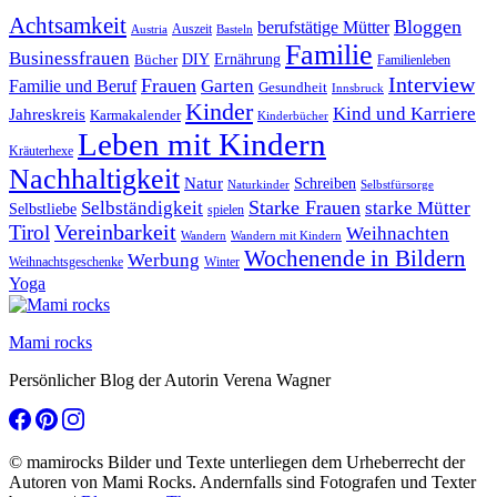
Achtsamkeit
Bloggen
berufstätige Mütter
Auszeit
Austria
Basteln
Familie
Businessfrauen
DIY
Bücher
Ernährung
Familienleben
Interview
Frauen
Garten
Familie und Beruf
Gesundheit
Innsbruck
Kinder
Kind und Karriere
Jahreskreis
Karmakalender
Kinderbücher
Leben mit Kindern
Kräuterhexe
Nachhaltigkeit
Natur
Schreiben
Naturkinder
Selbstfürsorge
Starke Frauen
starke Mütter
Selbständigkeit
Selbstliebe
spielen
Vereinbarkeit
Tirol
Weihnachten
Wandern
Wandern mit Kindern
Wochenende in Bildern
Werbung
Winter
Weihnachtsgeschenke
Yoga
Mami rocks
Persönlicher Blog der Autorin Verena Wagner
© mamirocks Bilder und Texte unterliegen dem Urheberrecht der
Autoren von Mami Rocks. Andernfalls sind Fotografen und Texter