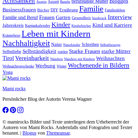
Achtsamkeit
Bloggen
berufstätige Mütter
Auszeit
Austria
Basteln
Familie
Businessfrauen
DIY
Bücher
Ernährung
Familienleben
Interview
Frauen
Garten
Familie und Beruf
Gesundheit
Innsbruck
Kinder
Kind und Karriere
Jahreskreis
Karmakalender
Kinderbücher
Leben mit Kindern
Kräuterhexe
Nachhaltigkeit
Natur
Schreiben
Naturkinder
Selbstfürsorge
Starke Frauen
starke Mütter
Selbständigkeit
Selbstliebe
spielen
Vereinbarkeit
Tirol
Weihnachten
Wandern
Wandern mit Kindern
Wochenende in Bildern
Werbung
Winter
Weihnachtsgeschenke
Yoga
Mami rocks
Persönlicher Blog der Autorin Verena Wagner
© mamirocks Bilder und Texte unterliegen dem Urheberrecht der
Autoren von Mami Rocks. Andernfalls sind Fotografen und Texter
benannt.
|
Blogus
von
Themeansar
.