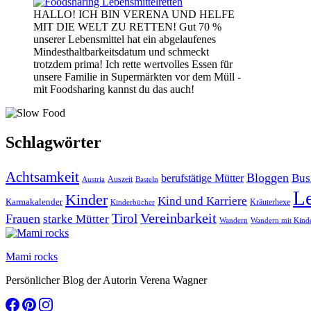
HALLO! ICH BIN VERENA UND HELFE
MIT DIE WELT ZU RETTEN! Gut 70 %
unserer Lebensmittel hat ein abgelaufenes
Mindesthaltbarkeitsdatum und schmeckt
trotzdem prima! Ich rette wertvolles Essen für
unsere Familie in Supermärkten vor dem Müll -
mit Foodsharing kannst du das auch!
Schlagwörter
Achtsamkeit
Bloggen
Bus
berufstätige Mütter
Auszeit
Austria
Basteln
L
Kinder
Kind und Karriere
Karmakalender
Kräuterhexe
Kinderbücher
Vereinbarkeit
Tirol
Frauen
starke Mütter
Wandern
Wandern mit Kind
Mami rocks
Persönlicher Blog der Autorin Verena Wagner