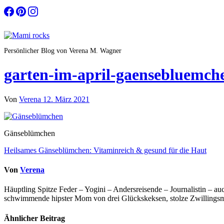
Zum
Inhalt
springen
Persönlicher Blog von Verena M. Wagner
garten-im-april-gaensebluemch
Von
Verena
12. März 2021
Gänseblümchen
Beitragsnavigation
Heilsames Gänseblümchen: Vitaminreich & gesund für die Haut
Von
Verena
Häuptling Spitze Feder – Yogini – Andersreisende – Journalistin – 
schwimmende hipster Mom von drei Glückskeksen, stolze Zwillingsmam
Ähnlicher Beitrag