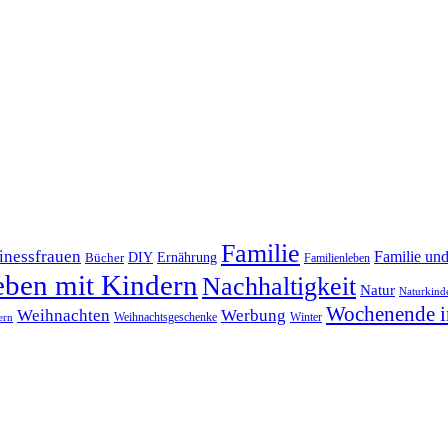
Familie
inessfrauen
Familie un
DIY
Bücher
Ernährung
Familienleben
eben mit Kindern
Nachhaltigkeit
Natur
Naturkind
Wochenende i
Weihnachten
Werbung
Winter
Weihnachtsgeschenke
ern