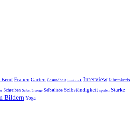
Interview
Frauen
Garten
d Beruf
Jahreskreis
Gesundheit
Innsbruck
Starke
Selbständigkeit
Schreiben
Selbstliebe
spielen
er
Selbstfürsorge
n Bildern
Yoga