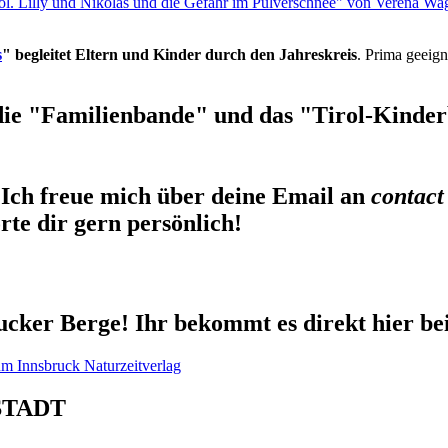
rol. Lilly und Nikolas und die Gefahr im Pulverschnee" von Verena Wa
s
" begleitet Eltern und Kinder durch den Jahreskreis
. Prima geeign
die "Familienbande" und das "Tirol-Kinderb
Ich freue mich über deine Email an
contact
te dir gern persönlich!
cker Berge! Ihr bekommt es direkt hier be
STADT