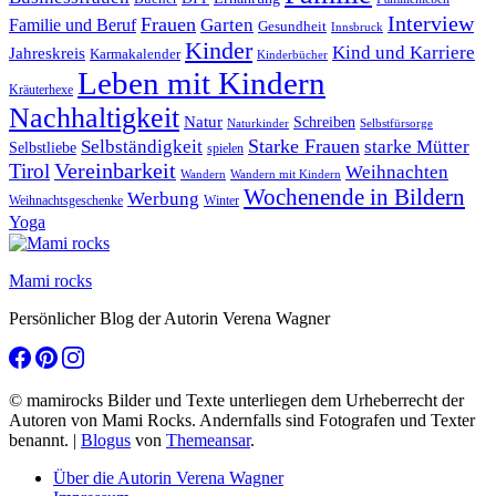
Interview
Frauen
Garten
Familie und Beruf
Gesundheit
Innsbruck
Kinder
Kind und Karriere
Jahreskreis
Karmakalender
Kinderbücher
Leben mit Kindern
Kräuterhexe
Nachhaltigkeit
Natur
Schreiben
Naturkinder
Selbstfürsorge
Starke Frauen
starke Mütter
Selbständigkeit
Selbstliebe
spielen
Vereinbarkeit
Tirol
Weihnachten
Wandern
Wandern mit Kindern
Wochenende in Bildern
Werbung
Winter
Weihnachtsgeschenke
Yoga
Mami rocks
Persönlicher Blog der Autorin Verena Wagner
© mamirocks Bilder und Texte unterliegen dem Urheberrecht der
Autoren von Mami Rocks. Andernfalls sind Fotografen und Texter
benannt.
|
Blogus
von
Themeansar
.
Über die Autorin Verena Wagner